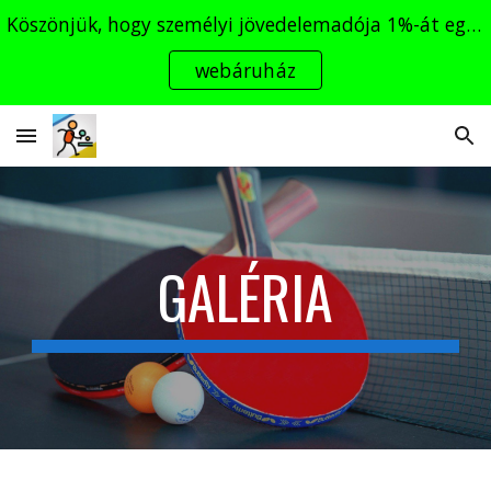
Köszönjük, hogy személyi jövedelemadója 1%-át egyesületünknek ajánlja! Adószám: 18717660-1-13
Skip to main content
Skip to navigation
webáruház
GALÉRIA